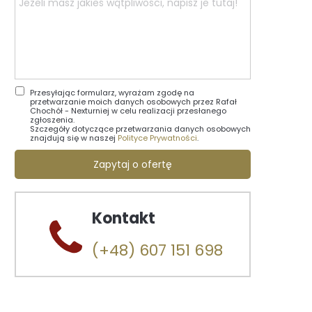
Przesyłając formularz, wyrażam zgodę na
przetwarzanie moich danych osobowych przez Rafał
Chochół - Nexturniej w celu realizacji przesłanego
zgłoszenia.
Szczegóły dotyczące przetwarzania danych osobowych
znajdują się w naszej
Polityce Prywatności
.
Zapytaj o ofertę
Kontakt
(+48) 607 151 698