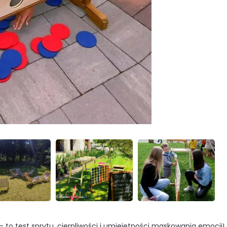
 – to test sprytu, cierpliwości i umiejętności maskowania emocji!