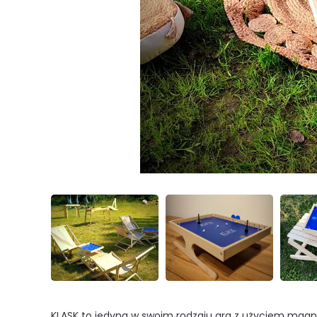
KLASK to jedyna w swoim rodzaju gra z użyciem magnesów