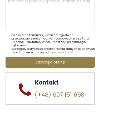
Przesyłając formularz, wyrażam zgodę na
przetwarzanie moich danych osobowych przez Rafał
Chochół - Nexturniej w celu realizacji przesłanego
zgłoszenia.
Szczegóły dotyczące przetwarzania danych osobowych
znajdują się w naszej
Polityce Prywatności
.
Zapytaj o ofertę
Kontakt
(+48) 607 151 698