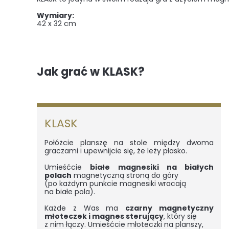
Wymiary:
42 x 32 cm
Jak grać w KLASK?
KLASK
Połóżcie planszę na stole między dwoma
graczami i upewnijcie się, że leży płasko.
Umieśćcie
białe magnesiki na białych
polach
magnetyczną stroną do góry
(po każdym punkcie magnesiki wracają
na białe pola).
Każde z Was ma
czarny magnetyczny
młoteczek i magnes sterujący
, który się
z nim łączy. Umieśćcie młoteczki na planszy,