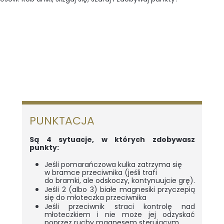
PUNKTACJA
Są 4 sytuacje, w których zdobywasz
punkty:
Jeśli pomarańczowa kulka zatrzyma się
w bramce przeciwnika (jeśli trafi
do bramki, ale odskoczy, kontynuujcie grę).
Jeśli 2 (albo 3) białe magnesiki przyczepią
się do młoteczka przeciwnika
Jeśli przeciwnik straci kontrolę nad
młoteczkiem i nie może jej odzyskać
poprzez ruchy magnesem sterującym.