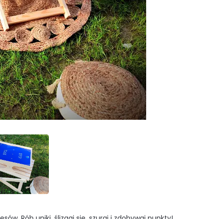
. Rób uniki, ślizgaj się, szuraj i zdobywaj punkty!