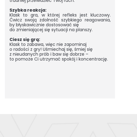
trudniej przewidzieć Twój ruch.
Szybka reakcja:
Klask to gra, w której refleks jest kluczowy.
Ćwicz swoją zdolność szybkiego reagowania,
by błyskawicznie dostosować się
do zmieniającej się sytuacji na planszy.
Ciesz się grą:
Klask to zabawa, więc nie zapominaj
o radości z gry! Uśmiechaj się, śmiej się
z nieudanych prób i baw się dobrze –
to pomoże Ci utrzymać spokój i koncentrację.