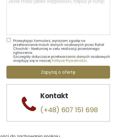
Przesyłając formularz, wyrażam zgodę na
przetwarzanie moich danych osobowych przez Rafał
Chochół - Nexturniej w celu realizacji przesłanego
zgłoszenia.
Szczegóły dotyczące przetwarzania danych osobowych
znajdują się w naszej
Polityce Prywatności
.
Zapytaj o ofertę
Kontakt
(+48) 607 151 698
olności do zachowania spokoju