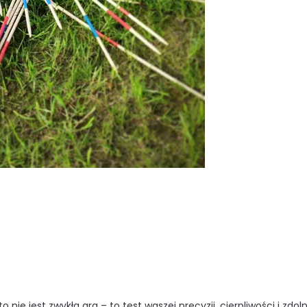
o nie jest zwykła gra – to test waszej precyzji, cierpliwości i zd